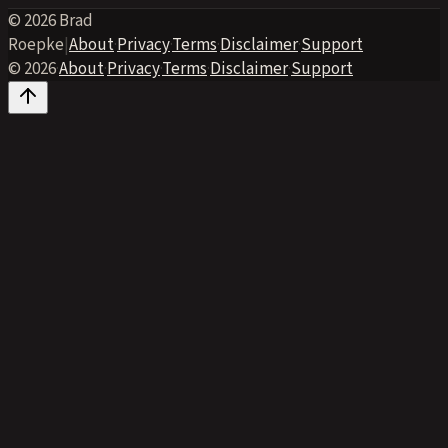
© 2026 Brad
Roepke
|
About
·
Privacy
·
Terms
·
Disclaimer
·
Support
© 2026
·
About
·
Privacy
·
Terms
·
Disclaimer
·
Support