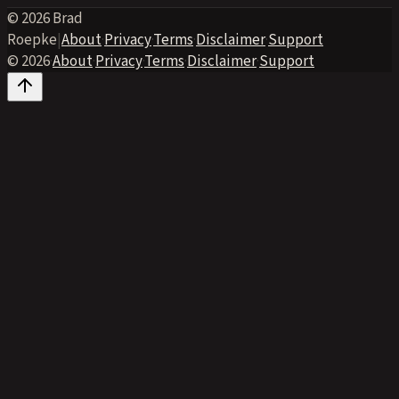
© 2026 Brad
Roepke
|
About
·
Privacy
·
Terms
·
Disclaimer
·
Support
© 2026
·
About
·
Privacy
·
Terms
·
Disclaimer
·
Support