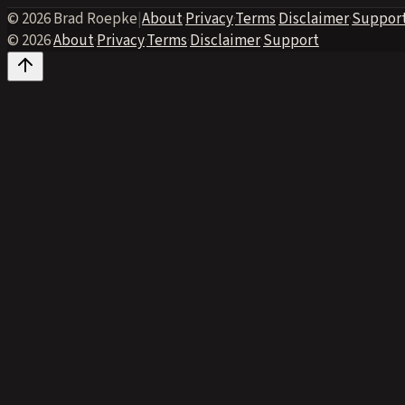
© 2026 Brad Roepke
|
About
·
Privacy
·
Terms
·
Disclaimer
·
Suppor
© 2026
·
About
·
Privacy
·
Terms
·
Disclaimer
·
Support