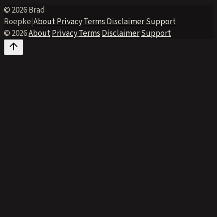
© 2026 Brad
Roepke
|
About
·
Privacy
·
Terms
·
Disclaimer
·
Support
© 2026
·
About
·
Privacy
·
Terms
·
Disclaimer
·
Support