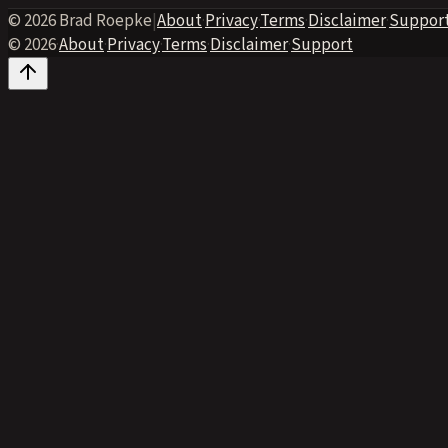
© 2026 Brad Roepke
|
About
·
Privacy
·
Terms
·
Disclaimer
·
Suppor
© 2026
·
About
·
Privacy
·
Terms
·
Disclaimer
·
Support