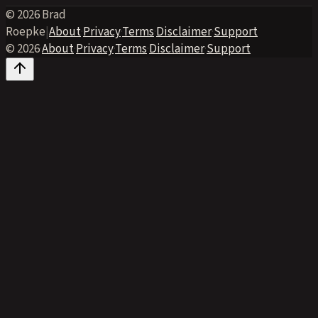
© 2026 Brad
Roepke
|
About
·
Privacy
·
Terms
·
Disclaimer
·
Support
© 2026
·
About
·
Privacy
·
Terms
·
Disclaimer
·
Support