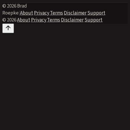
© 2026 Brad
Roepke
|
About
·
Privacy
·
Terms
·
Disclaimer
·
Support
© 2026
·
About
·
Privacy
·
Terms
·
Disclaimer
·
Support