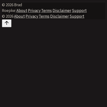
© 2026 Brad
Roepke
|
About
·
Privacy
·
Terms
·
Disclaimer
·
Support
© 2026
·
About
·
Privacy
·
Terms
·
Disclaimer
·
Support